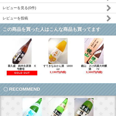
レビューを見る(0件)
レビューを投稿
この商品を買った人はこんな商品も買ってます
喜久盛 純米生原酒 ６
すてきなみかん酒 1800
鏡山 さけ武蔵大吟醸
号酵母
ml
酒 72
3,190円(内税)
3,300円(内税)
SOLD OUT
RECOMMEND