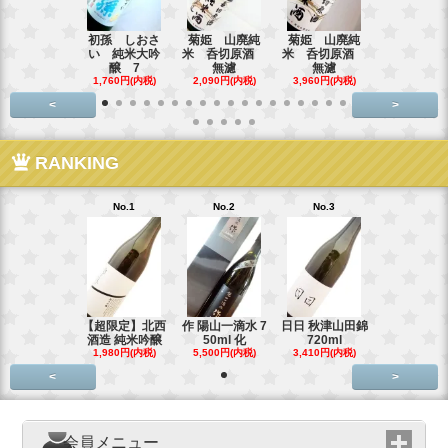
初孫 しおさ
菊姫 山廃純
菊姫 山廃純
【超限定品
い 純米大吟
米 呑切原酒
米 呑切原酒
霞 純米吟醸
醸 7
無濾
無濾
3,795円(内
1,760円(内税)
2,090円(内税)
3,960円(内税)
<
>
RANKING
No.1
No.2
No.3
【超限定】北西
作 陽山一滴水 7
日日 秋津山田錦
酒造 純米吟醸
50ml 化
720ml
1,980円(内税)
5,500円(内税)
3,410円(内税)
<
>
会員メニュー