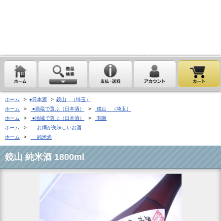
埼玉県桶川市の酒屋、沢屋、ワインショップ沢屋です。神亀 花陽浴
鏡山 天覧山 琵琶のささ浪 新政 まんさくの花 雪の茅舎 タクシ
ードライバー 南部美人 一ノ蔵 浦霞 開華 麒麟山 山城屋 至
越乃雪月花 四季桜 姿 せんきん・霧降 若駒 大観 相模灘 澤屋
まつもと 黒牛 作 百十朗 龍力 梅錦光久 久礼 雨後の月 五
橋 司牡丹 つくし おこげ 桜明日香 あげまん 赤江 甕雫
ホーム
>
●日本酒
>
鏡山 （埼玉）
ホーム
>
●酒蔵で選ぶ（日本酒）
>
鏡山 （埼玉）
ホーム
>
●地域で選ぶ（日本酒）
>
関東
ホーム
>
お燗が美味しいお酒
ホーム
>
純米酒
鏡山 純米酒 1800ml