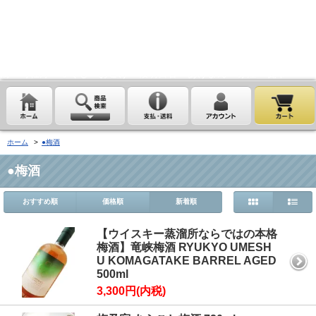
埼玉県桶川市の酒屋、沢屋、ワインショップ沢屋です。神亀 花陽浴
鏡山 天覧山 琵琶のささ浪 新政 まんさくの花 雪の茅舎 タクシ
ードライバー 南部美人 一ノ蔵 浦霞 開華 麒麟山 山城屋 至
越乃雪月花 四季桜 姿 せんきん・霧降 若駒 大観 相模灘 澤屋
まつもと 黒牛 作 百十朗 龍力 梅錦光久 久礼 雨後の月 五
橋 司牡丹 つくし おこげ 桜明日香 あげまん 赤江 甕雫
ホーム
>
●梅酒
●梅酒
おすすめ順
価格順
新着順
【ウイスキー蒸溜所ならではの本格
梅酒】竜峡梅酒 RYUKYO UMESH
U KOMAGATAKE BARREL AGED
500ml
3,300円(内税)