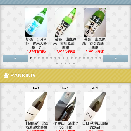
初孫 しおさ
菊姫 山廃純
菊姫 山廃純
【超限定品
い 純米大吟
米 呑切原酒
米 呑切原酒
霞 純米吟醸
醸 7
無濾
無濾
3,795円(内
1,760円(内税)
2,090円(内税)
3,960円(内税)
<
>
RANKING
No.1
No.2
No.3
【超限定】北西
作 陽山一滴水 7
日日 秋津山田錦
酒造 純米吟醸
50ml 化
720ml