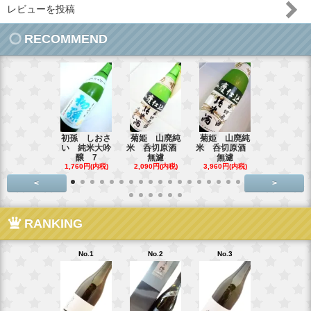
レビューを投稿
RECOMMEND
初孫 しおさ
菊姫 山廃純
菊姫 山廃純
【超限定品
い 純米大吟
米 呑切原酒
米 呑切原酒
霞 純米吟醸
醸 7
無濾
無濾
3,795円(内
1,760円(内税)
2,090円(内税)
3,960円(内税)
<
>
RANKING
No.1
No.2
No.3