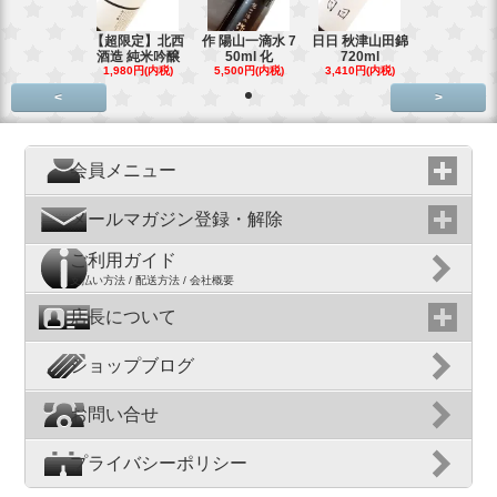
【超限定】北西
作 陽山一滴水 7
日日 秋津山田錦
酒造 純米吟醸
50ml 化
720ml
1,980円(内税)
5,500円(内税)
3,410円(内税)
<
>
会員メニュー
メールマガジン登録・解除
ご利用ガイド
支払い方法 / 配送方法 / 会社概要
店長について
ショップブログ
お問い合せ
プライバシーポリシー