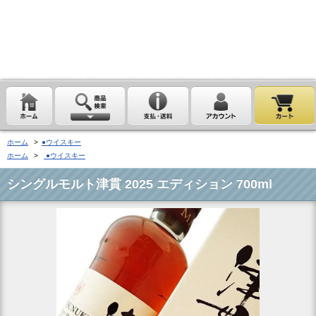
埼玉県桶川市の酒屋、沢屋、ワインショップ沢屋です。神亀 花陽浴
鏡山 天覧山 琵琶のささ浪 新政 まんさくの花 雪の茅舎 タクシ
ードライバー 南部美人 一ノ蔵 浦霞 開華 麒麟山 山城屋 至
越乃雪月花 四季桜 姿 せんきん・霧降 若駒 大観 相模灘 澤屋
まつもと 黒牛 作 百十朗 龍力 梅錦光久 久礼 雨後の月 五
橋 司牡丹 つくし おこげ 桜明日香 あげまん 赤江 甕雫
ホーム
>
●ウイスキー
ホーム
>
●ウイスキー
シングルモルト津貫 2025 エディション 700ml