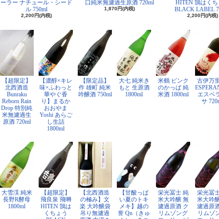
ーラー ナチュール・シード
口純米無濾過生原酒 720ml
HITEN 鵠はく
ル 750ml
1,870円(内税)
BLACK LABEL 7
2,200円(内税)
2,200円(内税)
【超限定】
【濃醇×キレ
【限定品】
大七 純米き
米鶴 ピンク
古伊万里
北西酒造
味×ふわっと
作 雄町 純米
もと 生原酒
のかっぱ 純
ESPERA
Bunraku
華やぐ香
吟醸酒 750ml
1800ml
米酒 1800ml
エスペ
Reborn Rain
り】まるか
サ 720
Drop 特別純
おおやま
米無濾過生
Yoshi あらご
原酒 720ml
し生詰
1800ml
大雪渓 純米
【超限定】
【北西酒造
【甘酸っぱ
栄光冨士 純
栄光冨士
長野R酵母
飛良泉 飛囀
の極み】文
い夏のトキ
米大吟醸 無
米大吟醸
1800ml
HITEN 鵠は
楽 大吟醸袋
メキ】越の
濾過原酒 ク
濾過原酒
くちょう
吊り無濾過
誉 Qn（きゅ
リムゾング
リムゾ