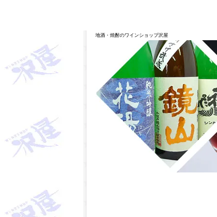
埼玉県桶川市の酒屋、沢屋、ワインショップ沢屋です。神亀 
華 麒麟山 山城屋 至 越乃雪月花 四季桜 姿 せんき
地酒・焼酎のワインショップ沢屋