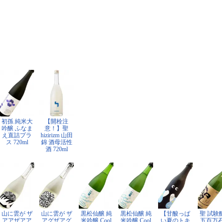
初孫 純米大
【開栓注
吟醸 ふなま
意！】聖
え直詰プラ
hizirizm 山田
ス 720ml
錦 酒母活性
酒 720ml
山に雲が ザ
山に雲が ザ
黒松仙醸 純
黒松仙醸 純
【甘酸っぱ
聖 試験
アアザアア
アグザアグ
米吟醸 Cool
米吟醸 Cool
い夏のトキ
五百万石