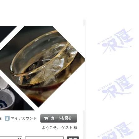
雪の茅舎 タクシードライバー 南部美人 一ノ蔵 浦霞 開
十朗 龍力 梅錦光久 久礼 雨後の月 五橋 司牡丹 つく
録
マイアカウント
ようこそ、 ゲスト 様