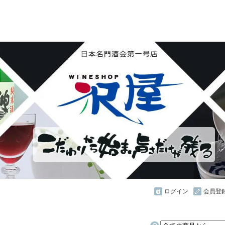
花陽浴 鏡山 天覧山 琵琶のささ浪 新政 まんさくの花 
ん・霧降 若駒 大観 相模灘 澤屋まつもと 黒牛 作 百
し おこげ 桜明日香 あげまん 赤江 甕雫
ログイン
会員登