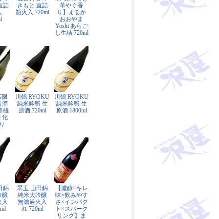
直詰
きもと 直詰
華やぐ香
入
瓶火入 720ml
り】まるか
l
おおやま
Yoshi あらご
し生詰 720ml
店限
川鶴 RYOKU
川鶴 RYOKU
前酒
純米吟醸 生
純米吟醸 生
特等雄
原酒 720ml
原酒 1800ml
l 化
り
田錦
翠玉 山田錦
【濃醇×キレ
吟醸
純米大吟醸
味×飲みやす
火入
無濾過火入
さ×インパク
ml
れ 720ml
ト×スパーク
リング】ま