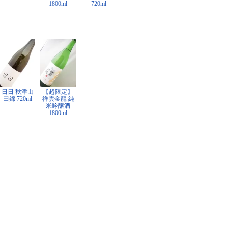
1800ml
720ml
日日 秋津山
【超限定】
田錦 720ml
祥雲金龍 純
米吟醸酒
1800ml