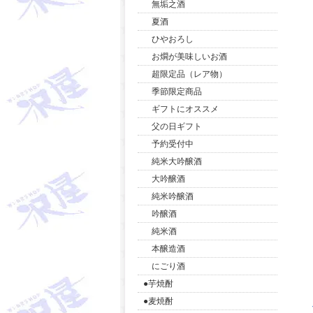
無垢之酒
夏酒
ひやおろし
お燗が美味しいお酒
超限定品（レア物）
季節限定商品
ギフトにオススメ
父の日ギフト
予約受付中
純米大吟醸酒
大吟醸酒
純米吟醸酒
吟醸酒
純米酒
本醸造酒
にごり酒
●芋焼酎
●麦焼酎