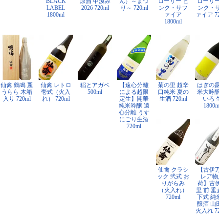
BLACK
原酒 中汲み
ん）～まつ
ローリー ピ
ローリー
LABEL
2026 720ml
り～ 720ml
ンク・サフ
ンク・
1800ml
ァイア
ァイア 72
1800ml
仙禽 鶴鳴 麗
仙禽 レトロ
稲とアガベ
【遠心分離
菊の里 超辛
はぎの露
うらら 木箱
壱式（火入
500ml
による超限
口純米 夏の
米大吟醸
入り 720ml
れ） 720ml
定生】開華
生酒 720ml
いろ 
純米吟醸 遠
1800m
心分離 うす
にごり生酒
720ml
仙禽 クラシ
【古伊
ック 弐式 お
レア物
りがらみ
荷】古
（火入れ）
里 前 
720ml
下式 純
醸酒 山
火入れ 72