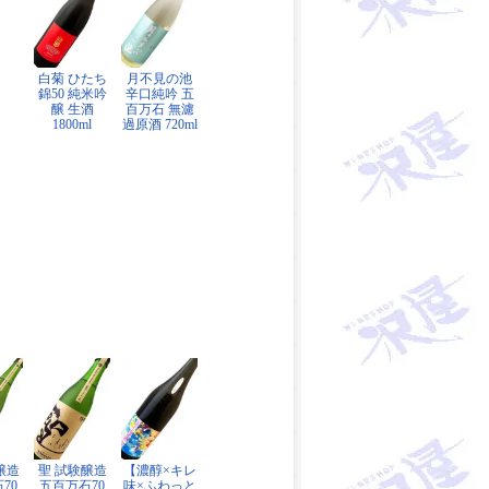
白菊 ひたち
月不見の池
錦50 純米吟
辛口純吟 五
醸 生酒
百万石 無濾
1800ml
過原酒 720ml
醸造
聖 試験醸造
【濃醇×キレ
70
五百万石70
味×ふわっと