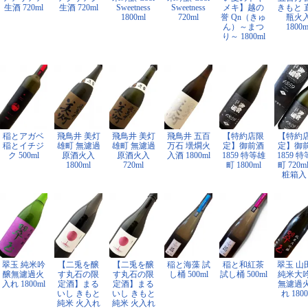
生酒 720ml
生酒 720ml
Sweetness
Sweetness
メキ】越の
きもと 
1800ml
720ml
誉 Qn（きゅ
瓶火
ん）～まつ
1800m
り～ 1800ml
稲とアガベ
飛鳥井 美灯
飛鳥井 美灯
飛鳥井 五百
【特約店限
【特約
稲とイチジ
雄町 無濾過
雄町 無濾過
万石 壜燗火
定】御前酒
定】御
ク 500ml
原酒火入
原酒火入
入酒 1800ml
1859 特等雄
1859 
1800ml
720ml
町 1800ml
町 720m
粧箱入
翠玉 純米吟
【二兎を醸
【二兎を醸
稲と海藻 試
稲と和紅茶
翠玉 山
醸無濾過火
す丸石の限
す丸石の限
し桶 500ml
試し桶 500ml
純米大
入れ 1800ml
定酒】まる
定酒】まる
無濾過
いし きもと
いし きもと
れ 1800
純米 火入れ
純米 火入れ