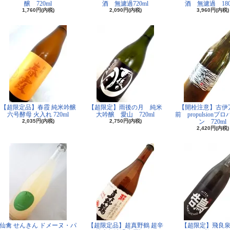
醸 720ml
酒 無濾過720ml
酒 無濾過 180
1,760円(内税)
2,090円(内税)
3,960円(内税)
【超限定品】春霞 純米吟醸
【超限定】雨後の月 純米
【開栓注意】古
六号酵母 火入れ 720ml
大吟醸 愛山 720ml
前 propulsionプ
2,035円(内税)
2,750円(内税)
ン 720ml
2,420円(内税)
仙禽 せんきん ドメーヌ・パ
【超限定品】超真野鶴 超辛
【超限定】飛良泉