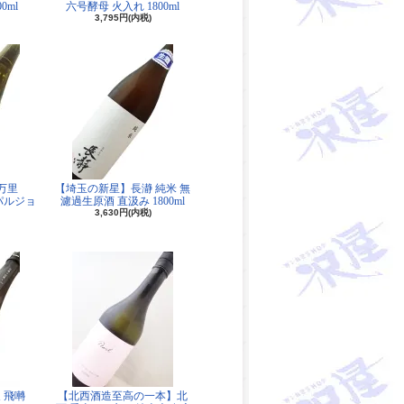
0ml
六号酵母 火入れ 1800ml
3,795円(内税)
伊万里
【埼玉の新星】長瀞 純米 無
ロパルジョ
濾過生原酒 直汲み 1800ml
3,630円(内税)
 飛囀
【北西酒造至高の一本】北