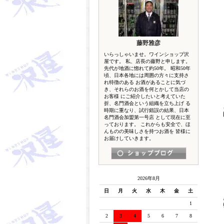
藤野雅彦
いらっしゃいませ。ワインショップ沢
屋です。 私、店長の藤野と申します。
先代が地酒に惚れて約50年。 昭和50年
頃、日本各地には周囲の方々に支持さ
れ特徴のある お酒があることに気づ
き、それらのお酒を何とかして当店の
お客様 にご紹介したいと考えていた
折、名門酒会という組織を立ち上げ る
時期に重なり、試行錯誤の結果、日本
名門酒会加盟第一号店 として現在に至
っております。 これからも安全で、ほ
んものの美味しさを持つお酒を 皆様に
お届けしていきます。
2026年8月
日
月
火
水
木
金
土
1
2
3
4
5
6
7
8