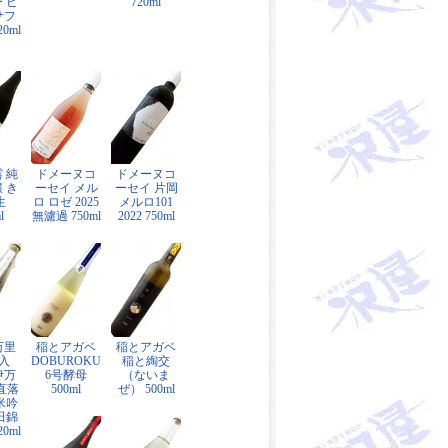
 ピ
720ml
サフ
0ml
 純
ドメーヌコ
ドメーヌコ
 き
ーセイ メル
ーセイ 片岡
生
ロ ロゼ 2025
メルロ101
l
無濾過 750ml
2022 750ml
万里
稲とアガベ
稲とアガベ
入
DOBUROKU
稲と綯交
伊万
6号酵母
（ないま
垂直落
500ml
ぜ） 500ml
米吟
田錦
0ml