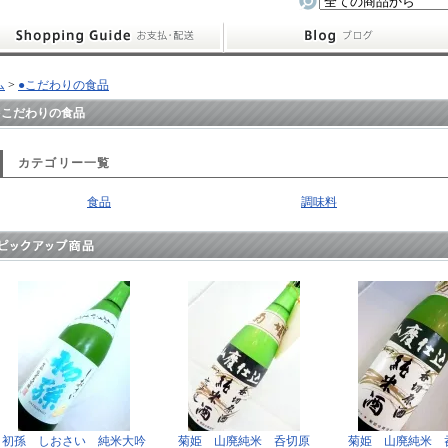
ム
>
●こだわりの食品
●こだわりの食品
カテゴリー一覧
食品
調味料
初孫 しおさい 純米大吟
菊姫 山廃純米 呑切原
菊姫 山廃純米 