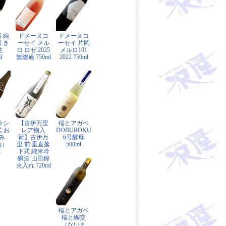
 純
ドメーヌコ
ドメーヌコ
 き
ーセイ メル
ーセイ 片岡
生
ロ ロゼ 2025
メルロ101
l
無濾過 750ml
2022 750ml
ラシ
【古伊万里
稲とアガベ
式 お
レア物入
DOBUROKU
み
荷】古伊万
6号酵母
れ）
里 前 垂直落
500ml
l
下式 純米吟
醸酒 山田錦
火入れ 720ml
稲とアガベ
稲と綯交
（ないま