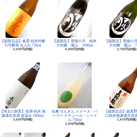
【超限定品】春霞 純米吟醸
【超限定】雨後の月 純米
【超限定】雨後の
六号酵母 火入れ 720ml
大吟醸 愛山 1800ml
大吟醸 愛山 72
2,035円(内税)
5,280円(内税)
2,750円(内税)
【埼玉の新星】長瀞 純米 無
仙禽 せんきん ドメーヌ・パ
【超限定品】超真野
濾過生原酒 直汲み 1800ml
ーラー ナチュール・シード
口純米無濾過生原酒 7
3,630円(内税)
ル 750ml
1,870円(内税)
2,200円(内税)