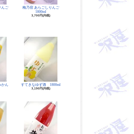
りんご
梅乃宿 あらごしりんご
1800ml
3,700円(内税)
みかん
すてきなゆず酒 1800ml
3,190円(内税)