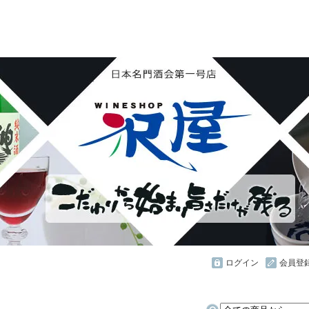
花陽浴 鏡山 天覧山 琵琶のささ浪 新政 まんさくの花 
ん・霧降 若駒 大観 相模灘 澤屋まつもと 黒牛 作 百
し おこげ 桜明日香 あげまん 赤江 甕雫
ログイン
会員登