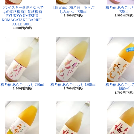
【ウイスキー蒸溜所ならで
【限定品】梅乃宿 あらご
梅乃宿 あらごし
はの本格梅酒】竜峡梅酒
しみかん 720ml
720ml
RYUKYO UMESHU
1,900円(内税)
1,900円(内税)
KOMAGATAKE BARREL
AGED 500ml
3,300円(内税)
梅乃宿 あらごしもも 720ml
梅乃宿 あらごしもも 1800ml
梅乃宿 あらごし
1,900円(内税)
3,700円(内税)
1800ml
3,700円(内税)