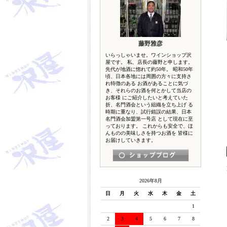
藤野雅彦
いらっしゃいませ。ワインショップ沢
屋です。 私、店長の藤野と申します。
先代が地酒に惚れて約50年。 昭和50年
頃、日本各地には周囲の方々に支持さ
れ特徴のある お酒があることに気づ
き、それらのお酒を何とかして当店の
お客様 にご紹介したいと考えていた
折、名門酒会という組織を立ち上げ る
時期に重なり、試行錯誤の結果、日本
名門酒会加盟第一号店 として現在に至
っております。 これからも安全で、ほ
んものの美味しさを持つお酒を 皆様に
お届けしていきます。
2026年8月
日
月
火
水
木
金
土
1
2
3
4
5
6
7
8