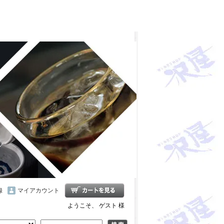
雪の茅舎 タクシードライバー 南部美人 一ノ蔵 浦霞 開
十朗 龍力 梅錦光久 久礼 雨後の月 五橋 司牡丹 つく
録
マイアカウント
ようこそ、 ゲスト 様