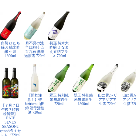
白菊 ひたち
月不見の池
初孫 純米大
錦50 純米吟
辛口純吟 五
吟醸 ふなま
醸 生酒
百万石 無濾
え直詰プラ
1800ml
過原酒 720ml
ス 720ml
【開栓注
翠玉 特別純
翠玉 特別純
山に雲が ザ
山に雲が
意！】聖
米無濾過生
米無濾過生
アアザアア
アグザ
hizirizm 山田
720ml
1800ml
生酒 720ml
生酒 72
【７月７日
錦 酒母活性
午後７時抜
酒 720ml
栓解禁】
DATE
SEVEN
SEASON2
episode5 １セ
ット（720ml