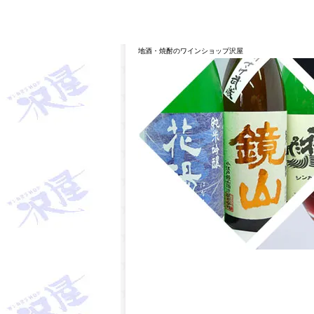
埼玉県桶川市の酒屋、沢屋、ワインショップ沢屋です。神亀 
華 麒麟山 山城屋 至 越乃雪月花 四季桜 姿 せんき
地酒・焼酎のワインショップ沢屋