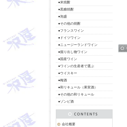
●米焼酎
●黒糖焼酎
●泡盛
●その他の焼酎
●フランスワイン
●ドイツワイン
●ニュージーランドワイン
●掘り出し物ワイン
●国産ワイン
●ワインの生産者で選ぶ
●ウイスキー
●梅酒
●和リキュール（果実酒）
●その他の和リキュール
●ゾンビ酒
会社概要