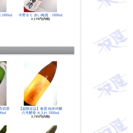
800ml
中野ＢＣ 赤い梅酒 1800ml
2,178円(内税)
呑切原
【超限定品】春霞 純米吟醸
0ml
六号酵母 火入れ 1800ml
3,795円(内税)