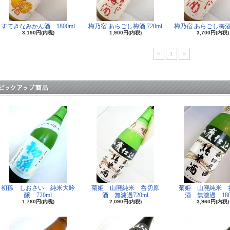
すてきなみかん酒 1800ml
梅乃宿 あらごし梅酒 720ml
梅乃宿 あらごし梅酒 1
3,190円(内税)
1,900円(内税)
3,700円(内税)
<
1
>
初孫 しおさい 純米大吟
菊姫 山廃純米 呑切原
菊姫 山廃純米 
醸 720ml
酒 無濾過720ml
酒 無濾過 180
1,760円(内税)
2,090円(内税)
3,960円(内税)