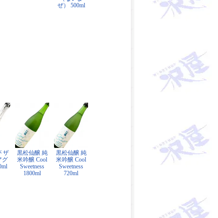
ぜ） 500ml
 ザ
黒松仙醸 純
黒松仙醸 純
アグ
米吟醸 Cool
米吟醸 Cool
0ml
Sweetness
Sweetness
1800ml
720ml