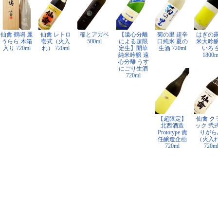
仙禽 鶴鳴 麗
仙禽 レトロ
稲とアガベ
【遠心分離
菊の里 超辛
はぎの露
うらら 木箱
壱式（火入
500ml
による超限
口純米 夏の
米大吟醸
入り 720ml
れ） 720ml
定生】開華
生酒 720ml
いろ 
純米吟醸 遠
1800m
心分離 うす
にごり生酒
720ml
【超限定】
仙禽 ク
北西酒造
ック 弐
Prototype 責
りがら
任醸造企画
（火入
720ml
720m