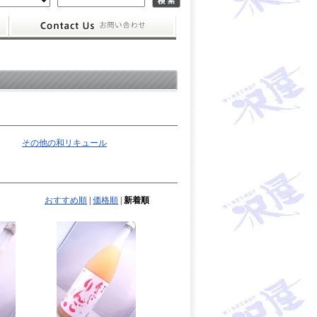
その他の和リキュール
おすすめ順
|
価格順
|
新着順