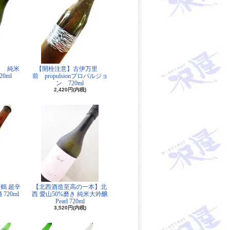
月 純米
【開栓注意】古伊万里
0ml
前 propulsionプロパルジョ
ン 720ml
2,420円(内税)
鶴 超辛
【北西酒造至高の一本】北
20ml
西 愛山50%磨き 純米大吟醸
Pearl 720ml
3,520円(内税)