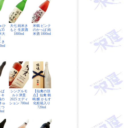
zm ひ
大七 純米き
米鶴 ピンク
35
もと 生原酒
のかっぱ 純
米大
1800ml
米酒 1800ml
生
E き
0ml
っぱ
シングルモ
【仙禽の頂
トキ
ルト津貫
点】仙禽 鶴
越の
2025 エディ
鳴 醸 かもす
（きゅ
ション 700ml
化粧箱入り
まつ
720ml
0ml