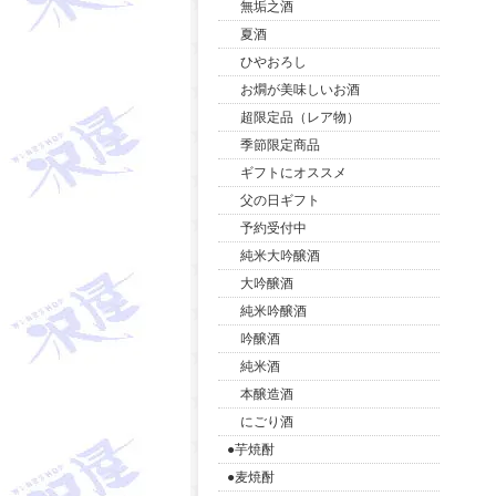
無垢之酒
夏酒
ひやおろし
お燗が美味しいお酒
超限定品（レア物）
季節限定商品
ギフトにオススメ
父の日ギフト
予約受付中
純米大吟醸酒
大吟醸酒
純米吟醸酒
吟醸酒
純米酒
本醸造酒
にごり酒
●芋焼酎
●麦焼酎