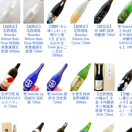
【超限定】
【超限定】
【濃醇×キレ
【超限定】
【限定品】
聖 hiziri
北西酒造
北西酒造
味×ふわっと
北西酒造
作 雄町 純米
とめぼれ
Bunraku
Bunraku
華やぐ香
Bunraku
吟醸酒 750ml
＆50 純
Reborn Rain
Reborn Rain
り】まるか
Reborn Sun
吟醸
Drop 特別純
Drop 特別純
おおやま
Citron 720ml
SAVAG
米無濾過生
米無濾過生
Yoshi あらご
もと 180
原酒 1800ml
原酒 720ml
し生詰
1800ml
古伊万里 前
聖 hizirizm 山
聖 hizirizm 渡
大雪渓 純米
【北西酒造
【甘酸
ESPERANZA
田錦50 活性
舟50 活性酒
長野R酵母
の極み】文
い夏の
エスペラン
酒 720ml
720ml
1800ml
楽 大吟醸袋
メキ】
サ 720ml
吊り無濾過
誉 Qn
原酒 中汲み
ん）～
2026 720ml
り～ 72