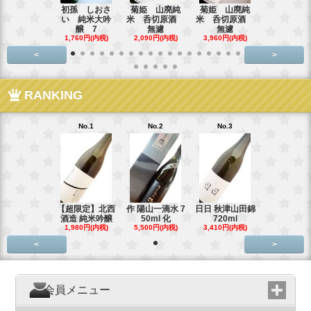
初孫 しおさ
菊姫 山廃純
菊姫 山廃純
【超限定品
い 純米大吟
米 呑切原酒
米 呑切原酒
霞 純米吟醸
醸 7
無濾
無濾
3,795円(内
1,760円(内税)
2,090円(内税)
3,960円(内税)
<
>
RANKING
No.1
No.2
No.3
【超限定】北西
作 陽山一滴水 7
日日 秋津山田錦
酒造 純米吟醸
50ml 化
720ml
1,980円(内税)
5,500円(内税)
3,410円(内税)
<
>
会員メニュー