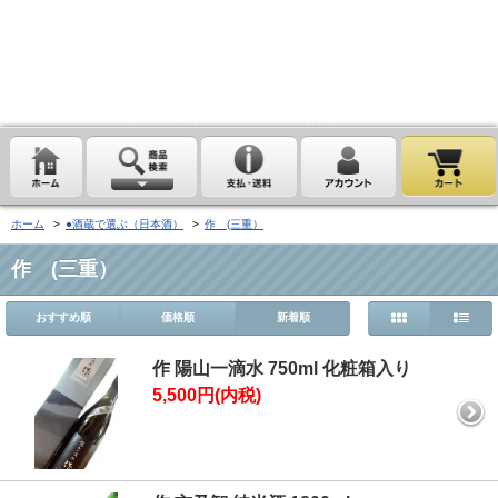
埼玉県桶川市の酒屋、沢屋、ワインショップ沢屋です。神亀 花陽浴
鏡山 天覧山 琵琶のささ浪 新政 まんさくの花 雪の茅舎 タクシ
ードライバー 南部美人 一ノ蔵 浦霞 開華 麒麟山 山城屋 至
越乃雪月花 四季桜 姿 せんきん・霧降 若駒 大観 相模灘 澤屋
まつもと 黒牛 作 百十朗 龍力 梅錦光久 久礼 雨後の月 五
橋 司牡丹 つくし おこげ 桜明日香 あげまん 赤江 甕雫
ホーム
>
●酒蔵で選ぶ（日本酒）
>
作 (三重）
作 (三重）
おすすめ順
価格順
新着順
作 陽山一滴水 750ml 化粧箱入り
5,500円(内税)