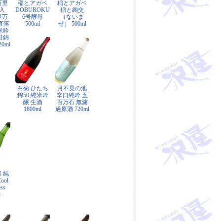
万里
稲とアガベ
稲とアガベ
入
DOBUROKU
稲と綯交
伊万
6号酵母
（ないま
垂直落
500ml
ぜ） 500ml
米吟
田錦
0ml
白菊 ひたち
月不見の池
錦50 純米吟
辛口純吟 五
醸 生酒
百万石 無濾
1800ml
過原酒 720ml
 純
ool
ss
l