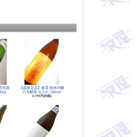
呑切原
【超限定品】春霞 純米吟醸
0ml
六号酵母 火入れ 1800ml
3,795円(内税)