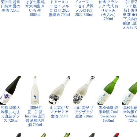
菊の里 超辛
はぎの露 純
ドメーヌコ
ドメーヌコ
仙禽 クラシ
【古伊
口純米 夏の
米大吟醸 き
ーセイ メル
ーセイ 片岡
ック 弐式 お
レア物
生酒 720ml
いろ 生
ロ ロゼ 2025
メルロ101
りがらみ
荷】古
1800ml
無濾過 750ml
2022 750ml
（火入れ）
里 前 
720ml
下式 純
醸酒 山
火入れ 72
初孫 純米大
【開栓注
山に雲が ザ
山に雲が ザ
黒松仙醸 純
黒松仙醸
吟醸 ふなま
意！】聖
アアザアア
アグザアグ
米吟醸 Cool
米吟醸 C
え直詰プラ
hizirizm 山田
生酒 720ml
生酒 720ml
Sweetness
Sweetne
ス 720ml
錦 酒母活性
1800ml
720m
酒 720ml