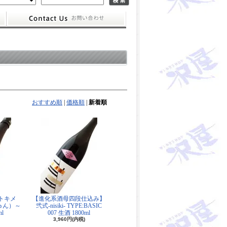
おすすめ順
|
価格順
|
新着順
トキメ
【進化系酒母四段仕込み】
ゅん）～
弐式-nisiki- TYPE:BASIC
l
007 生酒 1800ml
3,960円(内税)