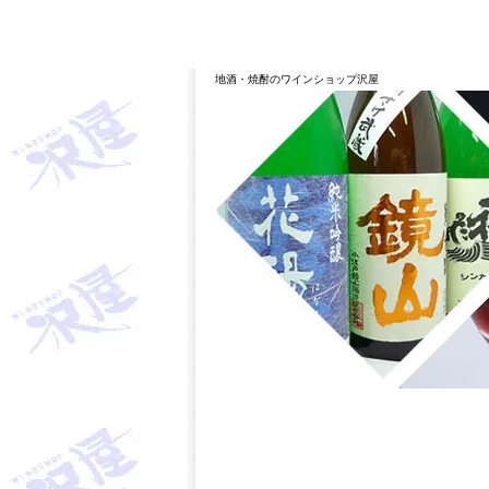
埼玉県桶川市の酒屋、沢屋、ワインショップ沢屋です。神亀 
華 麒麟山 山城屋 至 越乃雪月花 四季桜 姿 せんき
地酒・焼酎のワインショップ沢屋