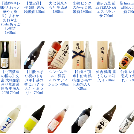
【濃醇×キレ
【限定品】
大七 純米き
米鶴 ピンク
古伊万里 前
聖 hiziri
味×ふわっと
作 雄町 純米
もと 生原酒
のかっぱ 純
ESPERANZA
田錦50 
華やぐ香
吟醸酒 750ml
1800ml
米酒 1800ml
エスペラン
酒 720
り】まるか
サ 720ml
おおやま
Yoshi あらご
し生詰
1800ml
【北西酒造
【甘酸っぱ
シングルモ
【仙禽の頂
仙禽 鶴鳴 麗
仙禽 レ
の極み】文
い夏のトキ
ルト津貫
点】仙禽 鶴
うらら 木箱
壱式（
楽 大吟醸袋
メキ】越の
2025 エディ
鳴 醸 かもす
入り 720ml
れ） 72
吊り無濾過
誉 Qn（きゅ
ション 700ml
化粧箱入り
原酒 中汲み
ん）～まつ
720ml
2026 720ml
り～ 720ml