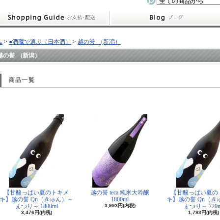
ム
>
●酒蔵で選ぶ（日本酒）
>
越の誉 (新潟）
越の誉 (新潟）
商品一覧
【甘酸っぱい夏のトキメ
越の誉 teca 純米大吟醸
【甘酸っぱい夏の
キ】越の誉 Qn（きゅん）～
1800ml
キ】越の誉 Qn（き
まつり～ 1800ml
3,993円(内税)
まつり～ 720m
3,476円(内税)
1,793円(内税)