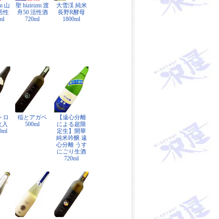
zm 山
聖 hizirizm 渡
大雪渓 純米
活性
舟50 活性酒
長野R酵母
ml
720ml
1800ml
トロ
稲とアガベ
【遠心分離
火入
500ml
による超限
0ml
定生】開華
純米吟醸 遠
心分離 うす
にごり生酒
720ml