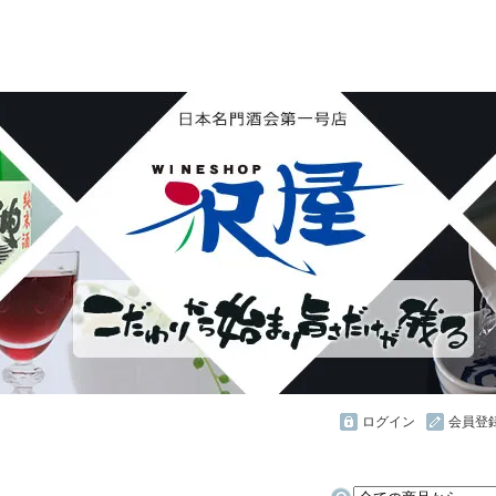
花陽浴 鏡山 天覧山 琵琶のささ浪 新政 まんさくの花 
ん・霧降 若駒 大観 相模灘 澤屋まつもと 黒牛 作 百
し おこげ 桜明日香 あげまん 赤江 甕雫
ログイン
会員登