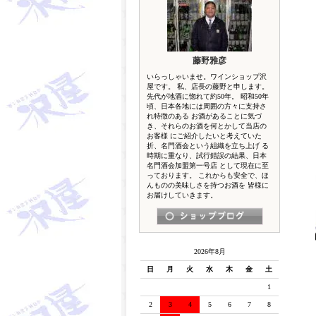
藤野雅彦
いらっしゃいませ。ワインショップ沢
屋です。 私、店長の藤野と申します。
先代が地酒に惚れて約50年。 昭和50年
頃、日本各地には周囲の方々に支持さ
れ特徴のある お酒があることに気づ
き、それらのお酒を何とかして当店の
お客様 にご紹介したいと考えていた
折、名門酒会という組織を立ち上げ る
時期に重なり、試行錯誤の結果、日本
名門酒会加盟第一号店 として現在に至
っております。 これからも安全で、ほ
んものの美味しさを持つお酒を 皆様に
お届けしていきます。
2026年8月
日
月
火
水
木
金
土
1
2
3
4
5
6
7
8