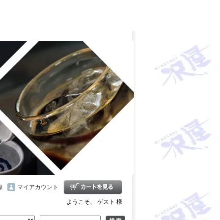
雪の茅舎 タクシードライバー 南部美人 一ノ蔵 浦霞 開
十朗 龍力 梅錦光久 久礼 雨後の月 五橋 司牡丹 つく
録
マイアカウント
ようこそ、 ゲスト 様