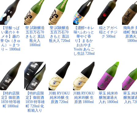
【甘酸っぱ
聖 試験醸造
聖 試験醸造
【濃醇×キレ
稲とアガベ
飛鳥井 
い夏のトキ
五百万石70
五百万石70
味×ふわっと
稲とイチジ
雄町 無
メキ】越の
きもと 直詰
きもと 直詰
華やぐ香
ク 500ml
原酒火
誉 Qn（きゅ
瓶火入
瓶火入 720ml
り】まるか
1800m
ん）～まつ
1800ml
おおやま
り～ 1800ml
Yoshi あらご
し生詰 720ml
【特約店限
【特約店限
川鶴 RYOKU
川鶴 RYOKU
翠玉 純米吟
翠玉 純
定】御前酒
定】御前酒
純米吟醸 生
純米吟醸 生
醸無濾過火
醸無濾
1859 特等雄
1859 特等雄
原酒 720ml
原酒 1800ml
入れ 1800ml
入れ 72
町 1800ml
町 720ml 化
粧箱入り