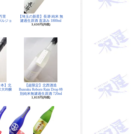
伊万里
【埼玉の新星】長瀞 純米 無
ロパルジョ
濾過生原酒 直汲み 1800ml
3,630円(内税)
一本】北
【超限定】北西酒造
純米大吟醸
Bunraku Reborn Rain Drop 特
別純米無濾過生原酒 720ml
1,815円(内税)