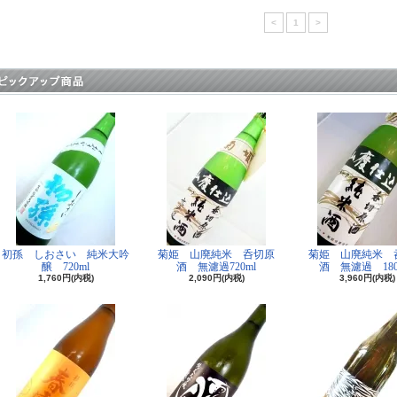
<
1
>
初孫 しおさい 純米大吟
菊姫 山廃純米 呑切原
菊姫 山廃純米 
醸 720ml
酒 無濾過720ml
酒 無濾過 180
1,760円(内税)
2,090円(内税)
3,960円(内税)