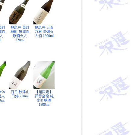
美灯
飛鳥井 美灯
飛鳥井 五百
濾過
雄町 無濾過
万石 壜燗火
入
原酒火入
入酒 1800ml
l
720ml
米吟
日日 秋津山
【超限定】
過火
田錦 720ml
祥雲金龍 純
0ml
米吟醸酒
1800ml