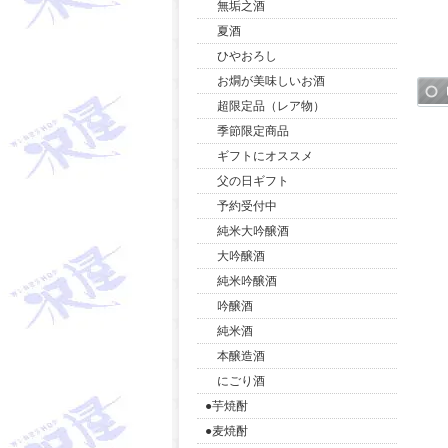
無垢之酒
夏酒
ひやおろし
お燗が美味しいお酒
超限定品（レア物）
季節限定商品
ギフトにオススメ
父の日ギフト
予約受付中
純米大吟醸酒
大吟醸酒
純米吟醸酒
吟醸酒
純米酒
本醸造酒
にごり酒
●芋焼酎
●麦焼酎