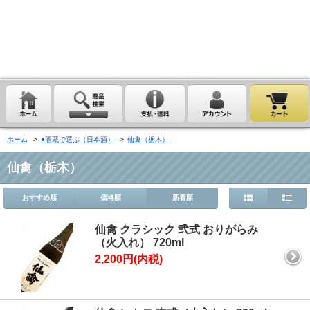
埼玉県桶川市の酒屋、沢屋、ワインショップ沢屋です。神亀 花陽浴
鏡山 天覧山 琵琶のささ浪 新政 まんさくの花 雪の茅舎 タクシ
ードライバー 南部美人 一ノ蔵 浦霞 開華 麒麟山 山城屋 至
越乃雪月花 四季桜 姿 せんきん・霧降 若駒 大観 相模灘 澤屋
まつもと 黒牛 作 百十朗 龍力 梅錦光久 久礼 雨後の月 五
橋 司牡丹 つくし おこげ 桜明日香 あげまん 赤江 甕雫
ホーム
>
●酒蔵で選ぶ（日本酒）
>
仙禽（栃木）
仙禽（栃木）
おすすめ順
価格順
新着順
仙禽 クラシック 弐式 おりがらみ
（火入れ） 720ml
2,200円(内税)