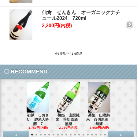
仙禽 せんきん オーガニックナチ
ュール2024 720ml
2,200円(内税)
全6商品中 / 1-6商品
RECOMMEND
初孫 しおさ
菊姫 山廃純
菊姫 山廃純
【超限定品
い 純米大吟
米 呑切原酒
米 呑切原酒
霞 純米吟醸
醸 7
無濾
無濾
3,795円(内
1,760円(内税)
2,090円(内税)
3,960円(内税)
<
>