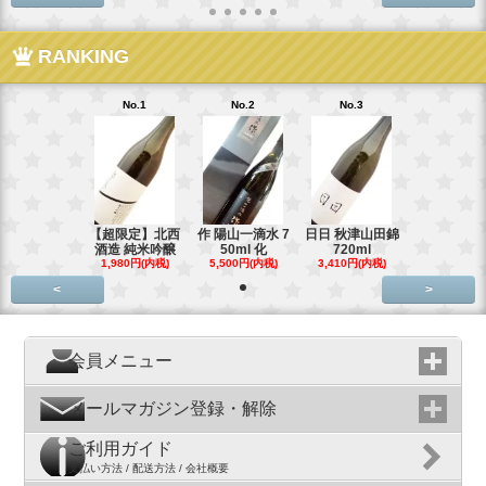
RANKING
No.1
No.2
No.3
【超限定】北西
作 陽山一滴水 7
日日 秋津山田錦
酒造 純米吟醸
50ml 化
720ml
1,980円(内税)
5,500円(内税)
3,410円(内税)
<
>
会員メニュー
メールマガジン登録・解除
ご利用ガイド
支払い方法 / 配送方法 / 会社概要