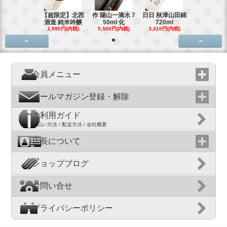
【超限定】北西
作 陽山一滴水 7
日日 秋津山田錦
酒造 純米吟醸
50ml 化
720ml
1,980円(内税)
5,500円(内税)
3,410円(内税)
<
>
会員メニュー
メールマガジン登録・解除
ご利用ガイド
支払い方法 / 配送方法 / 会社概要
店長について
ショップブログ
お問い合せ
プライバシーポリシー