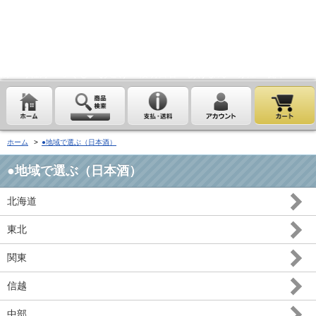
埼玉県桶川市の酒屋、沢屋、ワインショップ沢屋です。神亀 花陽浴
鏡山 天覧山 琵琶のささ浪 新政 まんさくの花 雪の茅舎 タクシ
ードライバー 南部美人 一ノ蔵 浦霞 開華 麒麟山 山城屋 至
越乃雪月花 四季桜 姿 せんきん・霧降 若駒 大観 相模灘 澤屋
まつもと 黒牛 作 百十朗 龍力 梅錦光久 久礼 雨後の月 五
橋 司牡丹 つくし おこげ 桜明日香 あげまん 赤江 甕雫
ホーム
>
●地域で選ぶ（日本酒）
●地域で選ぶ（日本酒）
北海道
東北
関東
信越
中部