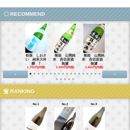
RECOMMEND
初孫 しおさ
菊姫 山廃純
菊姫 山廃純
【超限定品
い 純米大吟
米 呑切原酒
米 呑切原酒
霞 純米吟醸
醸 7
無濾
無濾
3,795円(内
1,760円(内税)
2,090円(内税)
3,960円(内税)
<
>
RANKING
No.1
No.2
No.3