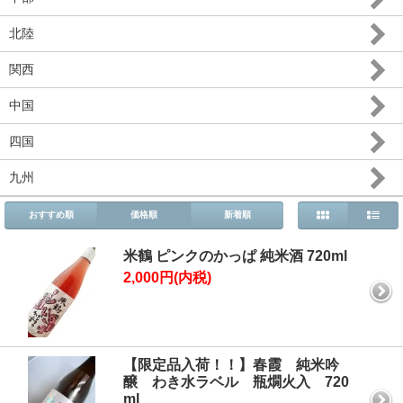
北陸
関西
中国
四国
九州
おすすめ順
価格順
新着順
米鶴 ピンクのかっぱ 純米酒 720ml
2,000円(内税)
【限定品入荷！！】春霞 純米吟
醸 わき水ラベル 瓶燗火入 720
ml