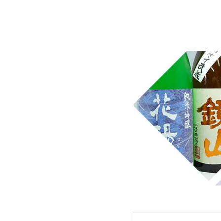
埼玉県桶川市の酒屋、沢屋、ワインショップ沢屋です。神亀 
華 麒麟山 山城屋 至 越乃雪月花 四季桜 姿 せんき