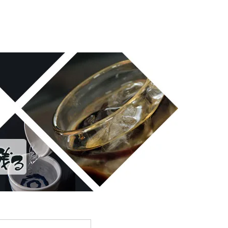
雪の茅舎 タクシードライバー 南部美人 一ノ蔵 浦霞 開
十朗 龍力 梅錦光久 久礼 雨後の月 五橋 司牡丹 つく