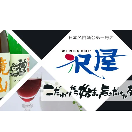
花陽浴 鏡山 天覧山 琵琶のささ浪 新政 まんさくの花 
ん・霧降 若駒 大観 相模灘 澤屋まつもと 黒牛 作 百
し おこげ 桜明日香 あげまん 赤江 甕雫