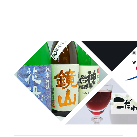
埼玉県桶川市の酒屋、沢屋、ワインショップ沢屋です。神亀 花陽浴
鏡山 天覧山 琵琶のささ浪 新政 まんさくの花 雪の茅舎 タクシ
ードライバー 南部美人 一ノ蔵 浦霞 開華 麒麟山 山城屋 至
越乃雪月花 四季桜 姿 せんきん・霧降 若駒 大観 相模灘 澤屋
まつもと 黒牛 作 百十朗 龍力 梅錦光久 久礼 雨後の月 五
橋 司牡丹 つくし おこげ 桜明日香 あげまん 赤江 甕雫