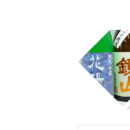
埼玉県桶川市の酒屋、沢屋、ワインショップ沢屋です。神亀 
華 麒麟山 山城屋 至 越乃雪月花 四季桜 姿 せんき