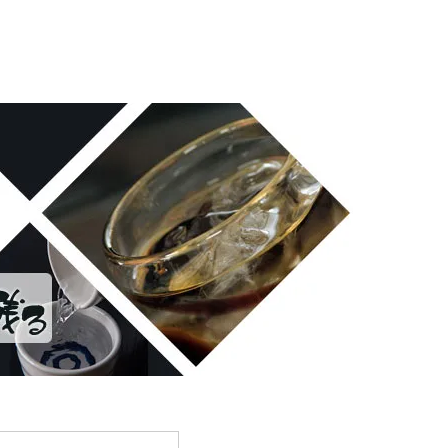
雪の茅舎 タクシードライバー 南部美人 一ノ蔵 浦霞 開
十朗 龍力 梅錦光久 久礼 雨後の月 五橋 司牡丹 つく