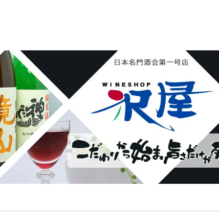
花陽浴 鏡山 天覧山 琵琶のささ浪 新政 まんさくの花 
ん・霧降 若駒 大観 相模灘 澤屋まつもと 黒牛 作 百
し おこげ 桜明日香 あげまん 赤江 甕雫