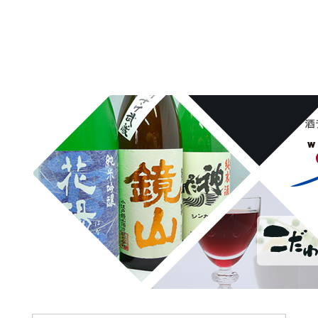
埼玉県桶川市の酒屋、沢屋、ワインショップ沢屋です。神亀 花陽浴
鏡山 天覧山 琵琶のささ浪 新政 まんさくの花 雪の茅舎 タクシ
ードライバー 南部美人 一ノ蔵 浦霞 開華 麒麟山 山城屋 至
越乃雪月花 四季桜 姿 せんきん・霧降 若駒 大観 相模灘 澤屋
まつもと 黒牛 作 百十朗 龍力 梅錦光久 久礼 雨後の月 五
橋 司牡丹 つくし おこげ 桜明日香 あげまん 赤江 甕雫