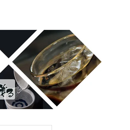
雪の茅舎 タクシードライバー 南部美人 一ノ蔵 浦霞 開
十朗 龍力 梅錦光久 久礼 雨後の月 五橋 司牡丹 つく