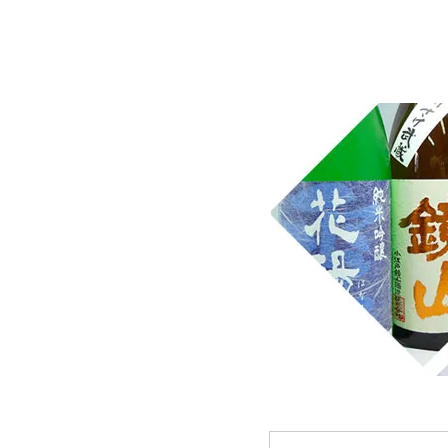
埼玉県桶川市の酒屋、沢屋、ワインショップ沢屋です。神亀 
華 麒麟山 山城屋 至 越乃雪月花 四季桜 姿 せんき