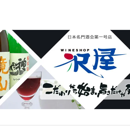
花陽浴 鏡山 天覧山 琵琶のささ浪 新政 まんさくの花 
ん・霧降 若駒 大観 相模灘 澤屋まつもと 黒牛 作 百
し おこげ 桜明日香 あげまん 赤江 甕雫