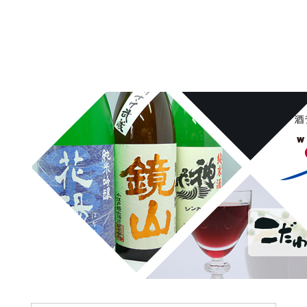
埼玉県桶川市の酒屋、沢屋、ワインショップ沢屋です。神亀 花陽浴
鏡山 天覧山 琵琶のささ浪 新政 まんさくの花 雪の茅舎 タクシ
ードライバー 南部美人 一ノ蔵 浦霞 開華 麒麟山 山城屋 至
越乃雪月花 四季桜 姿 せんきん・霧降 若駒 大観 相模灘 澤屋
まつもと 黒牛 作 百十朗 龍力 梅錦光久 久礼 雨後の月 五
橋 司牡丹 つくし おこげ 桜明日香 あげまん 赤江 甕雫