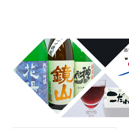
埼玉県桶川市の酒屋、沢屋、ワインショップ沢屋です。神亀 花陽浴
鏡山 天覧山 琵琶のささ浪 新政 まんさくの花 雪の茅舎 タクシ
ードライバー 南部美人 一ノ蔵 浦霞 開華 麒麟山 山城屋 至
越乃雪月花 四季桜 姿 せんきん・霧降 若駒 大観 相模灘 澤屋
まつもと 黒牛 作 百十朗 龍力 梅錦光久 久礼 雨後の月 五
橋 司牡丹 つくし おこげ 桜明日香 あげまん 赤江 甕雫