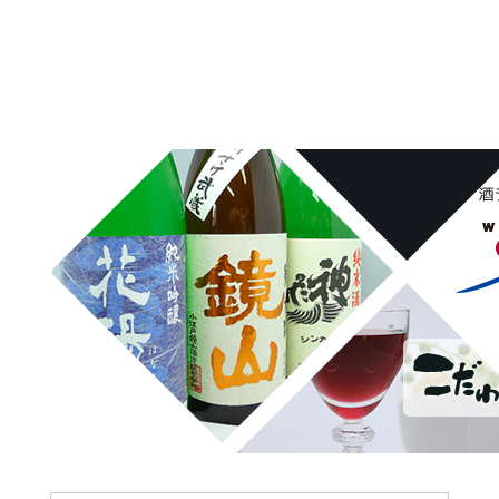
埼玉県桶川市の酒屋、沢屋、ワインショップ沢屋です。神亀 花陽浴
鏡山 天覧山 琵琶のささ浪 新政 まんさくの花 雪の茅舎 タクシ
ードライバー 南部美人 一ノ蔵 浦霞 開華 麒麟山 山城屋 至
越乃雪月花 四季桜 姿 せんきん・霧降 若駒 大観 相模灘 澤屋
まつもと 黒牛 作 百十朗 龍力 梅錦光久 久礼 雨後の月 五
橋 司牡丹 つくし おこげ 桜明日香 あげまん 赤江 甕雫