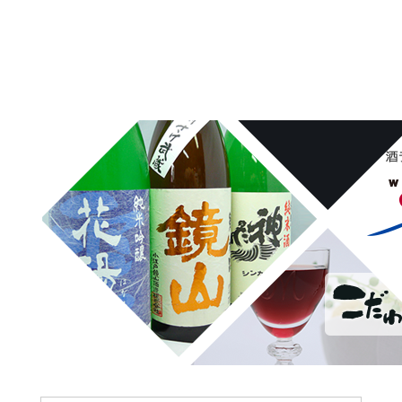
埼玉県桶川市の酒屋、沢屋、ワインショップ沢屋です。神亀 花陽浴
鏡山 天覧山 琵琶のささ浪 新政 まんさくの花 雪の茅舎 タクシ
ードライバー 南部美人 一ノ蔵 浦霞 開華 麒麟山 山城屋 至
越乃雪月花 四季桜 姿 せんきん・霧降 若駒 大観 相模灘 澤屋
まつもと 黒牛 作 百十朗 龍力 梅錦光久 久礼 雨後の月 五
橋 司牡丹 つくし おこげ 桜明日香 あげまん 赤江 甕雫