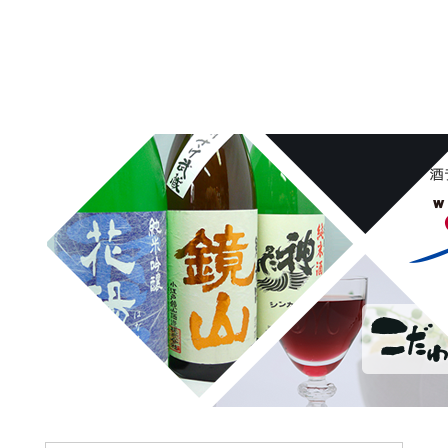
埼玉県桶川市の酒屋、沢屋、ワインショップ沢屋です。神亀 花陽浴
鏡山 天覧山 琵琶のささ浪 新政 まんさくの花 雪の茅舎 タクシ
ードライバー 南部美人 一ノ蔵 浦霞 開華 麒麟山 山城屋 至
越乃雪月花 四季桜 姿 せんきん・霧降 若駒 大観 相模灘 澤屋
まつもと 黒牛 作 百十朗 龍力 梅錦光久 久礼 雨後の月 五
橋 司牡丹 つくし おこげ 桜明日香 あげまん 赤江 甕雫