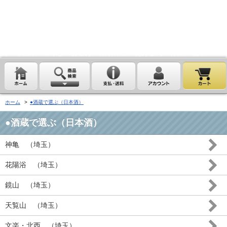
埼玉県桶川市の酒屋、沢屋、ワインショップ沢屋です。神亀 花陽浴
鏡山 天覧山 琵琶のささ浪 新政 まんさくの花 雪の茅舎 タクシ
ードライバー 南部美人 一ノ蔵 浦霞 開華 麒麟山 山城屋 至
越乃雪月花 四季桜 姿 せんきん・霧降 若駒 大観 相模灘 澤屋
まつもと 黒牛 作 百十朗 龍力 梅錦光久 久礼 雨後の月 五
橋 司牡丹 つくし おこげ 桜明日香 あげまん 赤江 甕雫
ホーム
>
●酒蔵で選ぶ（日本酒）
●酒蔵で選ぶ（日本酒）
神亀 （埼玉）
花陽浴 （埼玉）
鏡山 （埼玉）
天覧山 （埼玉）
文楽・北西 （埼玉）