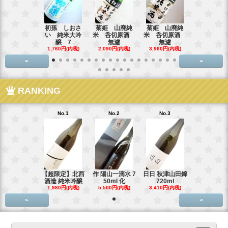
初孫 しおさ
菊姫 山廃純
菊姫 山廃純
【超限定品
い 純米大吟
米 呑切原酒
米 呑切原酒
霞 純米吟醸
醸 7
無濾
無濾
3,795円(内
1,760円(内税)
2,090円(内税)
3,960円(内税)
<
>
RANKING
No.1
No.2
No.3
【超限定】北西
作 陽山一滴水 7
日日 秋津山田錦
酒造 純米吟醸
50ml 化
720ml
1,980円(内税)
5,500円(内税)
3,410円(内税)
<
>