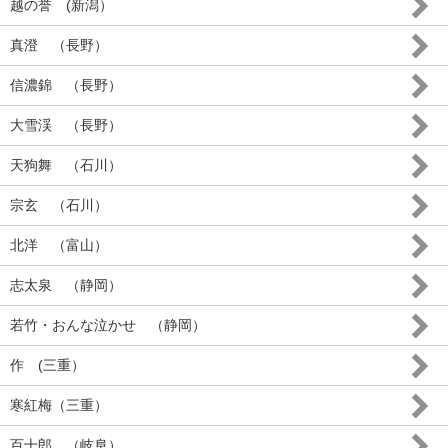
越の誉 (新潟）
真澄 （長野）
信濃錦 （長野）
大雪渓 （長野）
天狗舞 （石川）
宗玄 （石川）
北洋 （富山）
志太泉 （静岡）
若竹・おんな泣かせ （静岡）
作 (三重）
寒紅梅（三重）
百十郎 （岐阜）