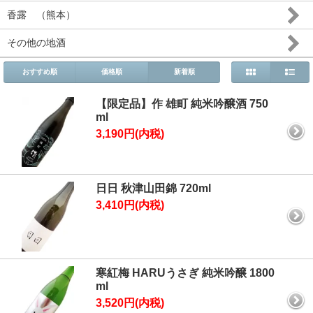
香露 （熊本）
その他の地酒
おすすめ順
価格順
新着順
【限定品】作 雄町 純米吟醸酒 750
ml
3,190円(内税)
日日 秋津山田錦 720ml
3,410円(内税)
寒紅梅 HARUうさぎ 純米吟醸 1800
ml
3,520円(内税)