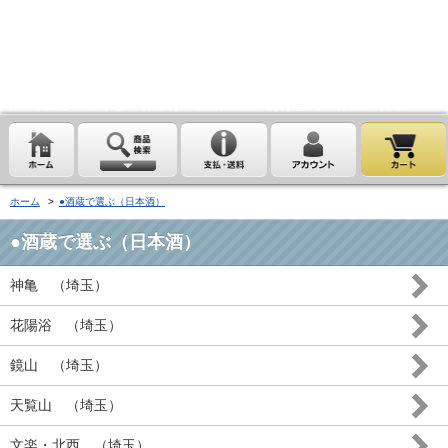
埼玉県桶川市の酒屋、沢屋、ワインショップ沢屋です。神亀 花陽浴
鏡山 天覧山 琵琶のささ浪 新政 まんさくの花 雪の茅舎 タクシ
ードライバー 南部美人 一ノ蔵 浦霞 開華 麒麟山 山城屋 至
越乃雪月花 四季桜 姿 せんきん・霧降 若駒 大観 相模灘 澤屋
まつもと 黒牛 作 百十朗 龍力 梅錦光久 久礼 雨後の月 五
橋 司牡丹 つくし おこげ 桜明日香 あげまん 赤江 甕雫
ホーム
>
●酒蔵で選ぶ（日本酒）
●酒蔵で選ぶ（日本酒）
神亀 （埼玉）
花陽浴 （埼玉）
鏡山 （埼玉）
天覧山 （埼玉）
文楽・北西 （埼玉）