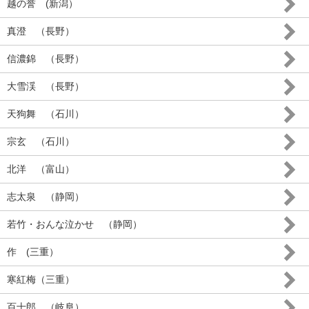
越の誉 (新潟）
真澄 （長野）
信濃錦 （長野）
大雪渓 （長野）
天狗舞 （石川）
宗玄 （石川）
北洋 （富山）
志太泉 （静岡）
若竹・おんな泣かせ （静岡）
作 (三重）
寒紅梅（三重）
百十郎 （岐阜）