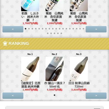
初孫 しおさ
菊姫 山廃純
菊姫 山廃純
【超限定品
い 純米大吟
米 呑切原酒
米 呑切原酒
霞 純米吟醸
醸 7
無濾
無濾
3,795円(内
1,760円(内税)
2,090円(内税)
3,960円(内税)
<
>
RANKING
No.1
No.2
No.3
【超限定】北西
作 陽山一滴水 7
日日 秋津山田錦
酒造 純米吟醸
50ml 化
720ml
1,980円(内税)
5,500円(内税)
3,410円(内税)
<
>