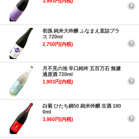
3,993円(内税)
初孫 純米大吟醸 ふなまえ直詰プラ
ス 720ml
2,750円(内税)
月不見の池 辛口純吟 五百万石 無濾
過原酒 720ml
1,903円(内税)
白菊 ひたち錦50 純米吟醸 生酒 180
0ml
3,960円(内税)